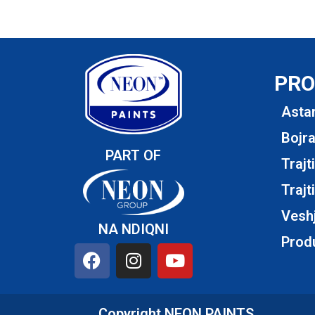
PRO
Asta
Bojra
PART OF
Trajt
Trajt
Vesh
NA NDIQNI
Produ
Copyright NEON PAINTS