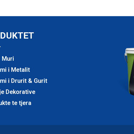
DUKTET
r
 Muri
imi i Metalit
imi i Drurit & Gurit
je Dekorative
kte te tjera