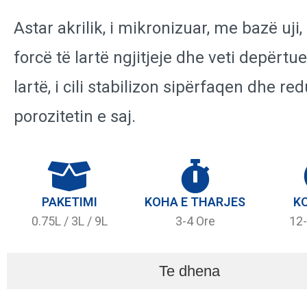
Astar akrilik, i mikronizuar, me bazë uji
forcë të lartë ngjitjeje dhe veti depërtu
lartë, i cili stabilizon sipërfaqen dhe re
porozitetin e saj.
PAKETIMI
KOHA E THARJES
K
0.75L / 3L / 9L
3-4 Ore
12
Te dhena