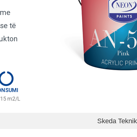
, me
ese të
dukton
ONSUMI
-15 m2/L
Skeda Tekni